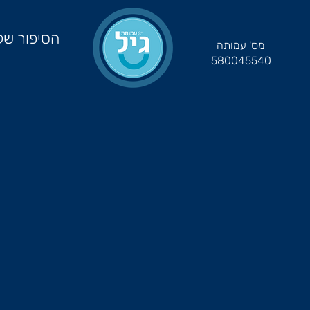
הסיפור של
מס' עמותה
580045540