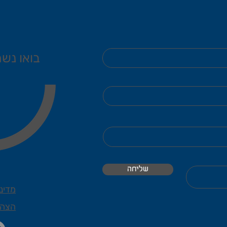
בואו נשמ
שליחה
מדיני
הצהר