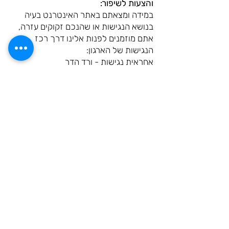
והצעות לשיפור:
במידה ומצאתם באתר האינטרנט בעיה
בנושא הנגישות או שהנכם זקוקים עזרה,
אתם מוזמנים לפנות אלינו דרך רכז
הנגישות של הארגון:
אחראית נגישות - ורד הדר
טל -
04-6324808
/
04-8108888
מייל -
amuta@ale-hadera.org
שם מלא