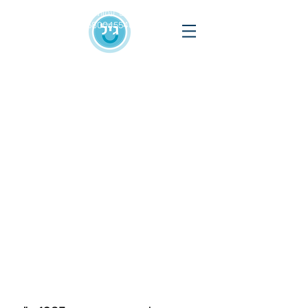
מס' עמותה
580045540
מכניסים שמחה לחיים
שמחת החיים של האזרח הוותיק,תרומתו
ניסיונו וחכמתו, הם אוצר לקהילה כולה
" -
מדברי שמעון פרס"